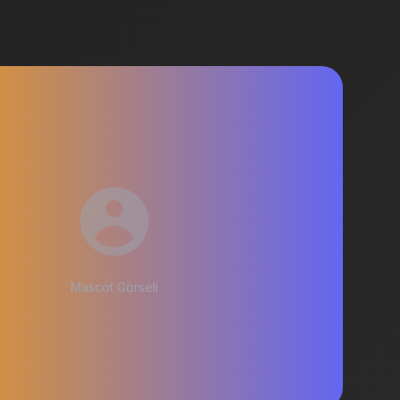
Mascot Görseli