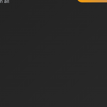
n al!